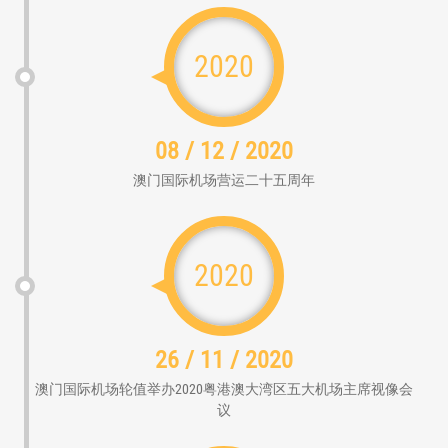
2020
08 / 12 / 2020
澳门国际机场营运二十五周年
2020
26 / 11 / 2020
澳门国际机场轮值举办2020粤港澳大湾区五大机场主席视像会
议