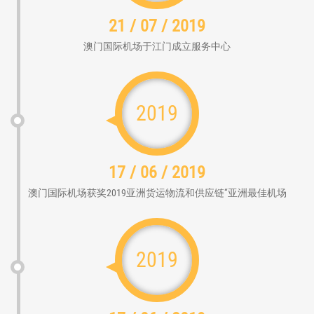
21 / 07 / 2019
澳门国际机场于江门成立服务中心
2019
17 / 06 / 2019
澳门国际机场获奖2019亚洲货运物流和供应链“亚洲最佳机场
2019