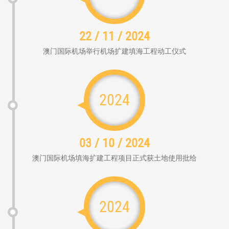
22 / 11 / 2024
澳门国际机场举行机场扩建填海工程动工仪式
2024
03 / 10 / 2024
澳门国际机场填海扩建工程项目正式获土地使用批给
2024