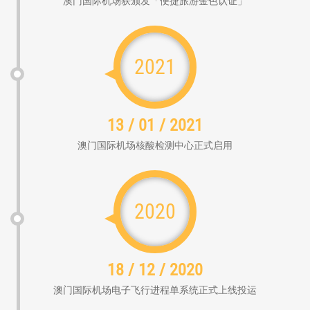
澳门国际机场获颁发「便捷旅游金色认证」
2021
13 / 01 / 2021
澳门国际机场核酸检测中心正式启用
2020
18 / 12 / 2020
澳门国际机场电子飞行进程单系统正式上线投运