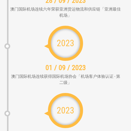
28 / 09 / 2023
澳门国际机场连续六年荣获亚洲货运物流和供应链「亚洲最佳
机场」
2023
01 / 09 / 2023
澳门国际机场连续获得国际机场协会「机场客户体验认证 - 第
二级」
2023