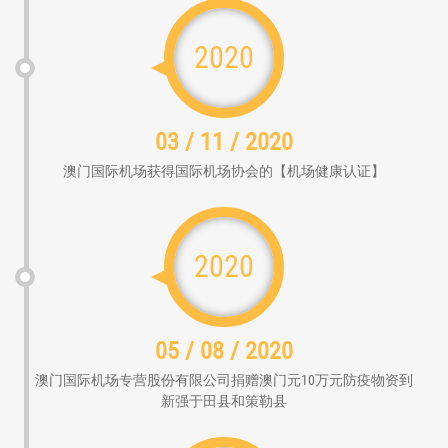
2020
03 / 11 / 2020
澳门国际机场获得国际机场协会的【机场健康认证】
2020
05 / 08 / 2020
澳门国际机场专营股份有限公司捐赠澳门元10万元防疫物资到
新强于田县和策勒县