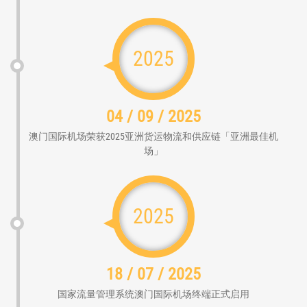
2025
04 / 09 / 2025
澳门国际机场荣获2025亚洲货运物流和供应链「亚洲最佳机
场」
2025
18 / 07 / 2025
国家流量管理系统澳门国际机场终端正式启用