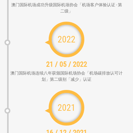
澳门国际机场成功升级国际机场协会「机场客户体验认证 - 第
二级」
2022
21 / 05 / 2022
澳门国际机场连续八年获颁国际机场协会「机场碳排放认可计
划」第二级别「减少」认证
2021
16 / 12 / 2021