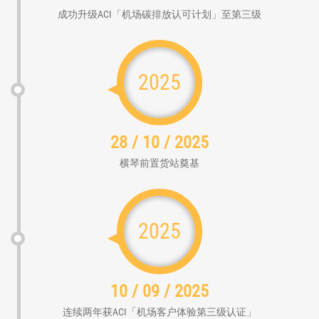
成功升级ACI「机场碳排放认可计划」至第三级
2025
28 / 10 / 2025
横琴前置货站奠基
2025
10 / 09 / 2025
连续两年获ACI「机场客户体验第三级认证」