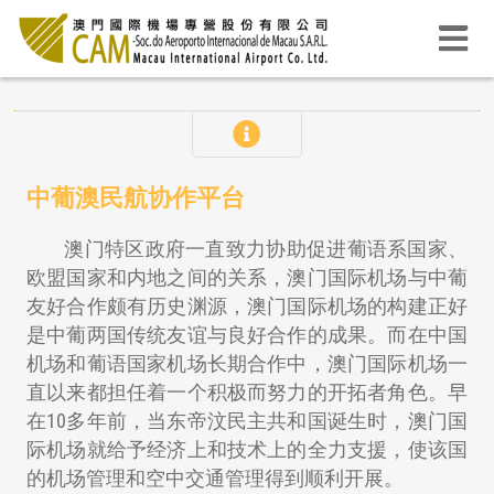
机场营运要求具备国际的专业技术及安保方面的软硬
件设备，服务品质又极需按国际认受的标准提供予机场
用户。为充分掌握国际发展趋势，效法同业的优质管理
中葡澳民航协作平台
水准，与时并进及降低被边缘化的风险，澳门国际机场
专营公司一直以来积极参与国际性及区域性的合作平
澳门特区政府一直致力协助促进葡语系国家、
台，合作层次可分为全球性的国际机场协会(ACI)丶区域
欧盟国家和内地之间的关系，澳门国际机场与中葡
性的东亚机场联盟(EAAA)丶国内的中国民用机场协会
友好合作颇有历史渊源，澳门国际机场的构建正好
(CCAA)丶本地区内的五大机场会议(A5)。此外，专营公
是中葡两国传统友谊与良好合作的成果。而在中国
司又着重发挥自身的优势构建机场联盟，目的为团结业
界丶打造讯息亘动丶交流协作的平台，先後分别与多个
机场和葡语国家机场长期合作中，澳门国际机场一
海内外中小型机场缔结为姐妹机场，并定期在澳门主办
直以来都担任着一个积极而努力的开拓者角色。早
中葡机场论坛，打造中葡澳三方面的民航交流及协作平
在10多年前，当东帝汶民主共和国诞生时，澳门国
台。
际机场就给予经济上和技术上的全力支援，使该国
的机场管理和空中交通管理得到顺利开展。