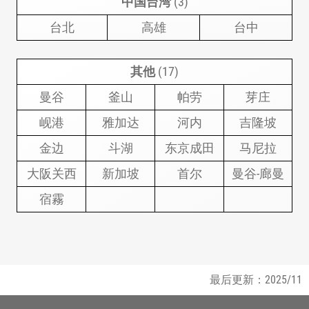
中国台湾
(3)
台北
高雄
台中
其他
(17)
曼谷
釜山
帕劳
芽庄
岘港
雅加达
河内
吉隆坡
金边
斗湖
东京成田
马尼拉
大阪关西
新加坡
首尔
曼谷-廊曼
宿霧
最后更新：2025/11