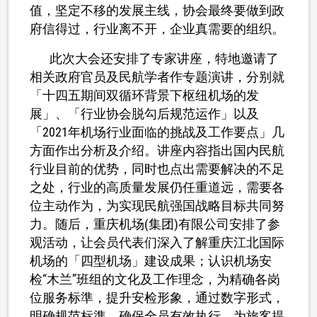
值，坚定不移的发展主线，协会最终要做到政
府信得过，行业离不开，企业真需要的组织。
此次大会还安排了专家讲座，特地邀请了
相关政府官员及民航学者作专题演讲，分别就
「十四五期间双循环背景下枢纽机场的发
展」、「行业协会脱勾后规范运作」以及
「
2021
年机场行业面临的挑战及工作要点」几
方面作出分析及介绍。讲座内容指出国内民航
行业目前的优势，同时也点出需要解决的不足
之处，行业的高质量发展仍任重道远，需要各
位主动作为，为实现民航强国战略目标共同努
力。随后，重庆机场
(
集团
)
有限公司安排了参
观活动，让会员代表们深入了解重庆江北国际
机场的「四型机场」建设成果；认识机场安
检“木兰”班组的文化及工作理念，为精确各岗
位服务标準，提升安检形象，通过数字形式，
明确规范标準，确保全员有效执行，为旅客提