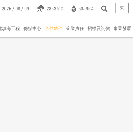
繁
2026 / 08 / 09
28~36°C
50~95%
建填海工程
傳媒中心
合作夥伴
企業責任
招標及詢價
事業發展