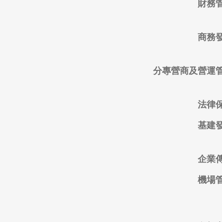
財務
商務
分專營商及營運
法律
基建
企業
機場