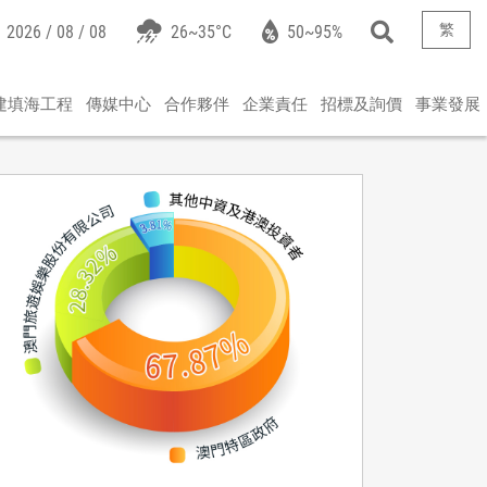
繁
2026 / 08 / 08
26~35°C
50~95%
建填海工程
傳媒中心
合作夥伴
企業責任
招標及詢價
事業發展