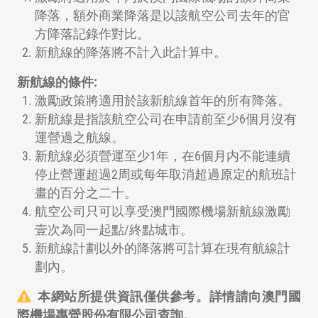
降落，額外商業降落是以該航空公司去年的官
方降落記錄作對比。
新航線的降落將不計入此計算中。
新航線的條件:
激勵政策將適用於該新航線首年的所有降落。
新航線是指該航空公司在申請前至少6個月沒有
運營過之航線。
新航線必須營運至少1年，在6個月内不能連續
停止營運超過2周或每年取消超過原定的航班計
畫的百分之二十。
航空公司只可以享受澳門國際機場新航線激勵
壹次為同一起點/終點城市。
新航線計劃以外的降落將可計算在現有航線計
劃內。
本網站所提供資訊僅供參考。詳情請向澳門國
際機場專營股份有限公司查詢。