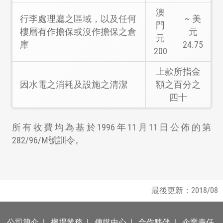
澳
行李處理廳之區域，以及任何
~ 美
門
樓層有作擔保或沒作擔保之倉
元
元
庫
24.75
200
上款所指金
因水電之消耗及設施之清潔
額之百分之
四十
所有收費均為基於1996年11月11日公佈的第
282/96/M號訓令。
最後更新：2018/08
公司簡介
|
機場業務
|
傳媒中心
|
合作夥伴
|
企業責任