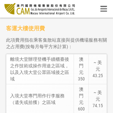
客運大樓使用費
此項費用指在乘客集散站直接與提供機場服務有關
之占用費(按每月每平方米計算)：
離境大堂辦理登機手續櫃臺後
澳
~ 美
之作技術或操作用途之區域，
門
元
以及入境大堂公眾區域後之區
元
43.25
域
350
澳
~ 美
入境大堂專門用作行李服務
門
元
（遺失或拾獲）之區域
元
74.15
600