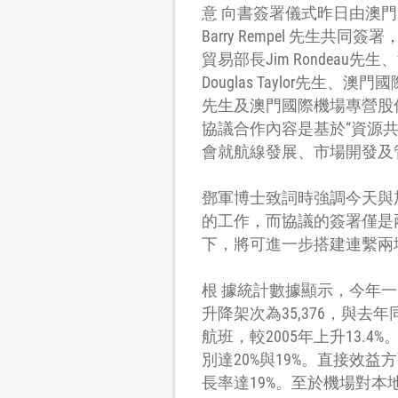
意 向書簽署儀式昨日由澳
Barry Rempel 先
貿易部長Jim Ronde
Douglas Taylor先生
先生及澳門國際機場專營股
協議合作內容是基於“資源共
會就航線發展、市場開發及
鄧軍博士致詞時強調今天與
的工作，而協議的簽署僅是
下，將可進一步搭建連繫兩
根 據統計數據顯示，今年一
升降架次為35,376，與去
航班，較2005年上升13.
別達20%與19%。直接效益
長率達19%。至於機場對