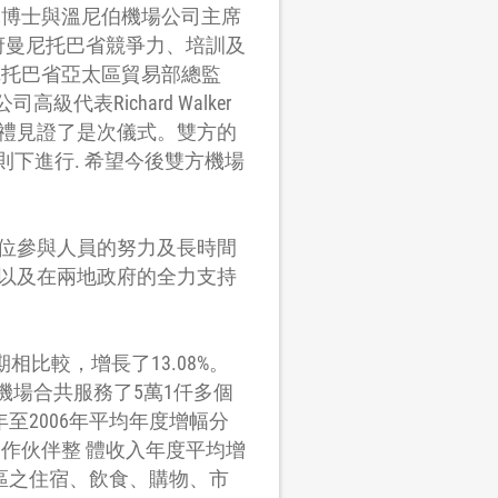
軍博士與溫尼伯機場公司主席
大政府曼尼托巴省競爭力、培訓及
曼尼托巴省亞太區貿易部總監
代表Richard Walker
禮見證了是次儀式。雙方的
則下進行. 希望今後雙方機場
位參與人員的努力及長時間
以及在兩地政府的全力支持
比較，增長了13.08%。
際機場合共服務了5萬1仟多個
年至2006年平均年度增幅分
之合作伙伴整 體收入年度平均增
區之住宿、飲食、購物、市