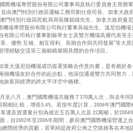
門國際機場專營股份有限公司董事局及執行委員會主席鄧
生共同簽署，並由澳門特別行政區運輸工務司劉仕堯司長、加拿
au先生、澳門特別行政區民航局局長陳穎雄先生、加拿大政府
、澳門國際機場專營股份有限公司執行董事吳福先生、溫尼伯機場公司高級
份有限公司執行董事劉蘇寧女士及雙方機場高層代表等主
享、優勢 互補、相互得利、長期合作與共同發展”等大原
管理經驗交流等三個範疇展開具體的合作項目。
加拿大溫尼伯機場成功簽署策略合作意向書，是有賴於各
兩個機場友好合作的起步點，他深信通過雙方共同努力，
地旅客與經濟的跨太平洋空中橋樑。
月至八月，澳門國際機場共服務了370萬人次，與去年同期相
年同期相比 較，增長5.4%。若按年度計算，2006年澳門國
4%。客運及貨運量分別為接近五百萬人次及 22萬噸，於2004
方面，自2002年至2006年期間，參與澳門國際機場營運
本地總體經濟的貢獻，若單純從政府公佈之空路旅客在本地