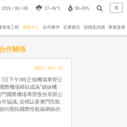
繁
2026 / 08 / 08
27~36°C
50~95%
建填海工程
傳媒中心
合作夥伴
企業責任
招標及詢價
事業發展
伴合作關係
2007 / 09 / 10
月7日下午3時正假機場專營公
國際機場締結成為“姊妹機
是澳門國際機場專營股份有限公
作協議, 這標誌著澳門民航
朝向開拓國際性航線網絡的