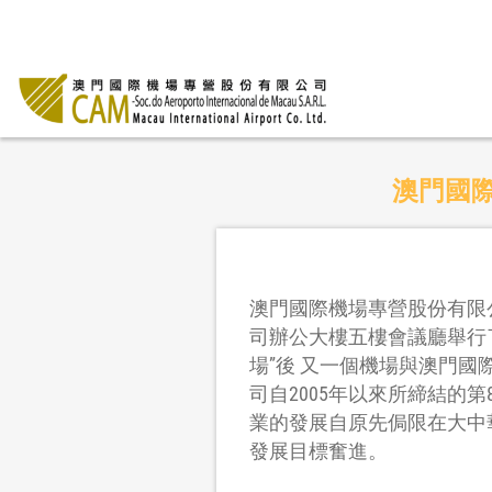
澳門國際
澳門國際機場專營股份有限公
司辦公大樓五樓會議廳舉行
場”後 又一個機場與澳門國
司自2005年以來所締結的
業的發展自原先侷限在大中
發展目標奮進。