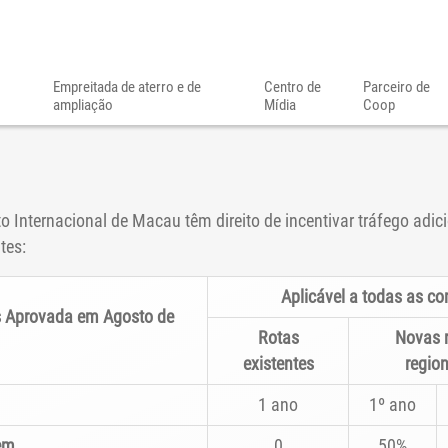
Empreitada de aterro e de
Centro de
Parceiro de
ampliação
Mídia
Coop
Internacional de Macau têm direito de incentivar tráfego adici
tes:
Aplicável a todas as 
os Aprovada em Agosto de
Rotas
Novas 
existentes
region
1 ano
1º ano
gem
0
50%