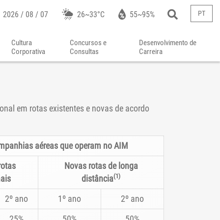
PT
2026 / 08 / 07
26~33°C
55~95%
Cultura
Concursos e
Desenvolvimento de
Corporativa
Consultas
Carreira
onal em rotas existentes e novas de acordo
companhias aéreas que operam no AIM
rotas
Novas rotas de longa
(1)
ais
distância
2º ano
1º ano
2º ano
25%
50%
50%