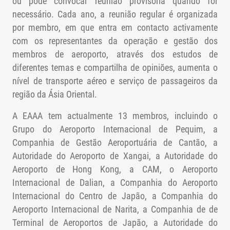
ou pode convocar reunião provisória quando for
nas suas próprias vantagens para construir a uma aliança
necessário. Cada ano, a reunião regular é organizada
de aeroportos, no intuito de unir a indústria e criar uma
por membro, em que entra em contacto activamente
plataforma para troca de informações, de intercâmbio e
com os representantes da operação e gestão dos
cooperação. Assim, a CAM tem realizada a geminação com
membros de aeroporto, através dos estudos de
vários pequenos e médios aeroportos nacionais e
diferentes temas e compartilha de opiniões, aumenta o
internacionais, e organiza regularmente a Conferência de
nível de transporte aéreo e serviço de passageiros da
Aeroportos da China e dos Países de Língua Portuguesa
região da Ásia Oriental.
em Macau, para construir uma plataforma de intercâmbio e
cooperação entre a China Continental, Portugal e Macau.
A EAAA tem actualmente 13 membros, incluindo o
Grupo do Aeroporto Internacional de Pequim, a
Companhia de Gestão Aeroportuária de Cantão, a
Autoridade do Aeroporto de Xangai, a Autoridade do
Aeroporto de Hong Kong, a CAM, o Aeroporto
Internacional de Dalian, a Companhia do Aeroporto
Internacional do Centro de Japão, a Companhia do
Aeroporto Internacional de Narita, a Companhia de de
Terminal de Aeroportos de Japão, a Autoridade do