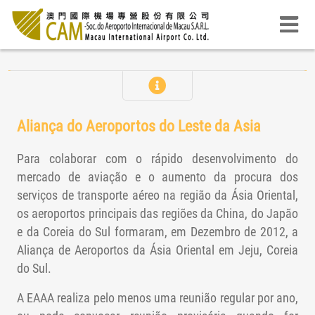
A operação do aeroporto requer técnicas profissionais e
instalações de software e harware de segurança, enquanto
a qualidade dos serviços prestados aos usuários do
Aliança do Aeroportos do Leste da Asia
aeroporto deve seguir os padrões reconhecidos
internacionalmente. Para dominar plenamente a tendência
Para colaborar com o rápido desenvolvimento do
de desenvolvimento internacional, e aprender o padrão de
mercado de aviação e o aumento da procura dos
gestão excelente dos parceiros da mesma área, bem como
serviços de transporte aéreo na região da Ásia Oriental,
manter actualizado e evitar o risco de ser marginalizado, a
os aeroportos principais das regiões da China, do Japão
CAM tem participado activamente nas plataformas de
cooperação internacional e regional, incluindo o Conselho
e da Coreia do Sul formaram, em Dezembro de 2012, a
Internacional de Aeroportos (ACI) do nível internacional, a
Aliança de Aeroportos da Ásia Oriental em Jeju, Coreia
Aliança de Aeroportos da Ásia Oriental (EAAA) ,Associação
do Sul.
de Aeroportos Civis da China (CCAA) ,do nível regional e a
A EAAA realiza pelo menos uma reunião regular por ano,
Reunião Regional do Fórum dos Cinco Principais
Aeroportos(A5). Além disso, a CAM também se concentra