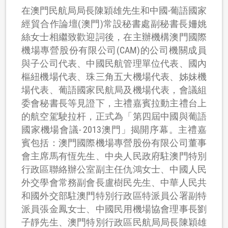
在澳門民航局局長陳穎雄先生和中國-葡語國家
經貿合作論壇(澳門)常設秘書處副秘書長姍姚
絲女士相繼致歡迎詞後，在主辦機構澳門國際
機場專營股份有限公司(CAM)的公司機關成員
與子公司代表、中國民航管理單位代表、國內
樞紐機場代表、珠三角五大機場代表、姊妹機
場代表、葡語國家民航局及機場代表，會議組
委會秘書長等見證下，主禮嘉賓拉動主禮台上
的航空駕駛拉杆，正式為「第四屆中國與葡語
國家機場會議- 2013澳門」揭開序幕。主禮嘉
賓包括：澳門國際機場專營股份有限公司董事
會主席馬有恆先生、中央人民政府駐澳門特別
行政區聯絡辦公室副主任仇鴻女士、中國人民
外交學會常務副會長盧樹民先生、中華人民共
和國外交部駐澳門特別行政區特派員公署副特
派員張金鳳女士、中國民用機場協會理事長劉
子靜先生、澳門特別行政區民航局局長陳穎雄