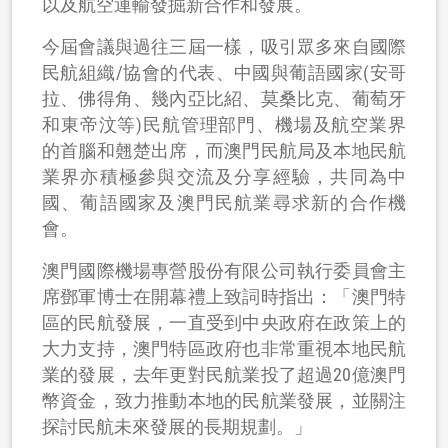
以及航空運輸發掘新合作和發展。
今屆會議與過往三屆一樣，吸引眾多來自國際
民航組織/協會的代表、中國與葡語國家(安哥
拉、佛得角、幾內亞比紹、莫桑比克、葡萄牙
和東帝汶等)民航管理部門、機場及航空業界
的首腦和翹楚出席，而澳門民航局及本地民航
業界亦積極參與交流及分享經驗，共同為中
國、葡語國家及澳門民航業尋求新的合作機
會。
澳門國際機場專營股份有限公司執行委員會主
席鄧軍博士在開幕禮上致詞時指出：「澳門特
區的民航發展，一直受到中央政府在政策上的
大力支持，澳門特區政府也非常重視本地民航
業的發展，去年更對民航業投了超過20億澳門
幣資金，致力推動本地的民航業發展，並關注
探討民航未來發展的長期規劃。」