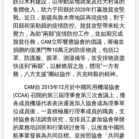
鉄日木村建設，以帶動當地就業及壯大村落的
集體收入，助力于田縣於2020年打嬴脫貧攻堅
戰。近日，新疆烏魯木齊地區再現疫情，對于
田縣和策勒縣的疫情防控、脫貧攻堅帶來較大
壓力，為助“兩縣”疫情防控工作，並如期完成
脫貧任務，CAM立即響應協會的倡議，籌備並
捐贈約值澳門幣10萬元的防疫物資，包括口
罩、防護服、眼罩、測溫儀等，並安排物資盡
快送到“兩縣”，以解燃眉之急，體現“一方有
難，八方支援”團結協作，共克時艱的精神。
CAM自 2015年12月於中國民用機場協會
(CCAA) 召開的第三屆理事會第三次會議上，獲
各成員機場代表表決通過加入協會成為理事單
位成員後，一直積極履行理事成員的職責，支
持協會各項調查研究，安排員工參加協會舉辦
的業務培訓班和行業研討會等，以推進中國民
航事業發展為共同目標。並按照協會「共同參