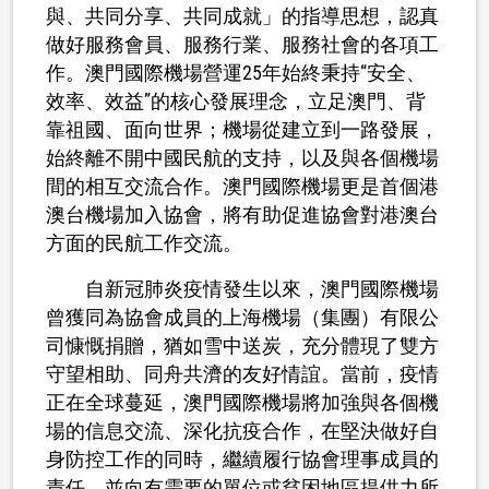
與、共同分享、共同成就」的指導思想，認真
做好服務會員、服務行業、服務社會的各項工
作。澳門國際機場營運25年始終秉持“安全、
效率、效益”的核心發展理念，立足澳門、背
靠祖國、面向世界；機場從建立到一路發展，
始終離不開中國民航的支持，以及與各個機場
間的相互交流合作。澳門國際機場更是首個港
澳台機場加入協會，將有助促進協會對港澳台
方面的民航工作交流。
自
新冠肺炎疫情發生以來，澳門國際機場
曾獲同為協會成員的上海機場（集團）有限公
司慷慨捐贈，猶如雪中送炭，充分體現了雙方
守望相助、同舟共濟的友好情誼。當前，疫情
正在全球蔓延，澳門國際機場將加強與各個機
場的信息交流、深化抗疫合作，在堅決做好自
身防控工作的同時，繼續履行協會
理事成員的
責任，並
向有需要的單位或貧困地區提供力所